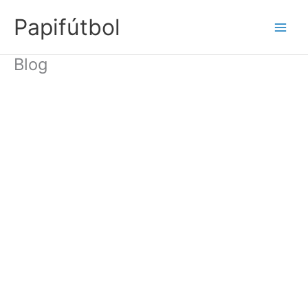
Ir
Papifútbol
al
contenido
Blog