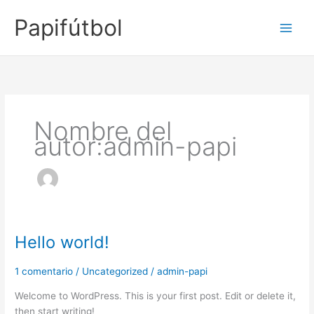
Ir
Papifútbol
al
contenido
Nombre del
autor:admin-papi
Hello world!
Hello
world!
1 comentario
/
Uncategorized
/
admin-papi
Welcome to WordPress. This is your first post. Edit or delete it,
then start writing!